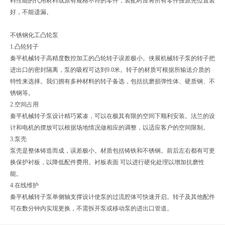
料性能的代用材料或原有规格不符的零件，装配时应将所有零件按原先位置装
好，不能遗漏。
不锈钢化工凸轮泵
1.凸轮转子
秦平机械转子高精度数控加工的凸轮转子误差极小。侠展机械转子泵的转子把
进出口的密封隔离，泵的吸程可达到9.0米。转子的材质可根据所输送介质的
特性来选择。我们拥有多种材料的转子备选，包括抗磨损弹性体、硬质钢、不
锈钢等。
2.空间占用
秦平机械转子泵设计精巧紧凑，可以在极其有限的空间下顺利安装。法兰的设
计和电机的摆放可以根据场地情况做相应的调整，以适应客户的空间限制。
3.泵壳
泵壳是整体铸造而成，误差极小。材质包括铸铁和不锈钢。前后左右都有可更
换保护衬板，以降低配件费用。衬板表面 可以进行硬化处理以增加抗磨性
能。
4.在线维护
秦平机械转子泵单侧轴支撑设计使泵的过流腔体可快速开启。转子及其他配件
可在数分钟内实现更换，不需拆开泵或移动泵的进出口管道。