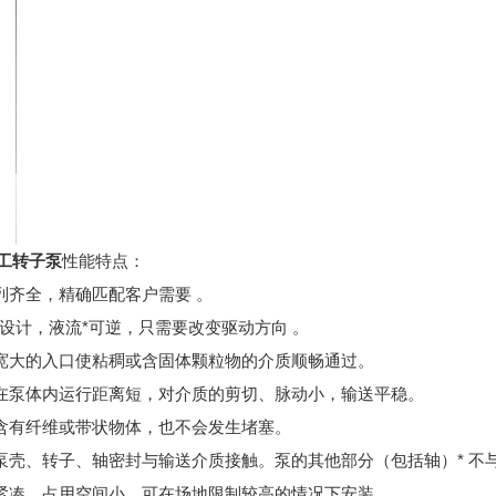
工转子泵
性能特点：
系列齐全，精确匹配客户需要 。
对称设计，液流*可逆，只需要改变驱动方向 。
正宽大的入口使粘稠或含固体颗粒物的介质顺畅通过。
质在泵体内运行距离短，对介质的剪切、脉动小，输送平稳。
使含有纤维或带状物体，也不会发生堵塞。
有泵壳、转子、轴密封与输送介质接触。泵的其他部分（包括轴）* 不
构紧凑，占用空间小，可在场地限制较高的情况下安装。