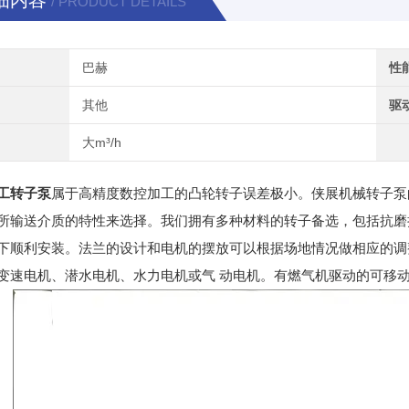
细内容
/ PRODUCT DETAILS
巴赫
性
其他
驱
大m³/h
工转子泵
属于高精度数控加工的凸轮转子误差极小。侠展机械转子泵
所输送介质的特性来选择。我们拥有多种材料的转子备选，包括抗磨
下顺利安装。法兰的设计和电机的摆放可以根据场地情况做相应的调
变速电机、潜水电机、水力电机或气 动电机。有燃气机驱动的可移