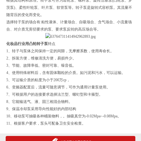
根据其结构和原理。转子泵可分为齿轮泵、螺杆泵、旋转活塞泵(凸轮泵、罗
茨泵)、柔性叶轮泵、叶片泵、软管泵等。转子泵是旋转式容积泵。其流量不
随背压的变化而变化。
选择转子泵的场合有:粘性液体、计量场合、自吸场合、含气场合、小流量场
合、对介质无剪切要求的泵、要求泵反转的高压场合等。
化妆品行业用凸轮转子泵
特点
1、转子与泵体之间保持一定的间隙，无摩擦系数，使用寿命长。
2、拆装方便，维修清洗方便，易损件少。
3、节能、故障率低、密封可靠、噪音低。
4、使用特殊材料后，含有固体颗粒的介质。如污泥和污水，可以运输。
5、可运输介质的粘度为小于200万cp，
6、变频器配置后，流量可随意调节，可作为通用计量泵使用。
7、可根据用户的连接要求选择法兰型、螺钉型和卡箍型。
8、它能输送气、液、固三相混合物料。
9、保温冷却泵采用导向性能好的内部结构
10、移动泵可抽吸各种桶装物料，。抽吸真空为-0.02Mpa~-0.08Mpa。
11、根据客户要求，泵头可配备卫生安全检查。