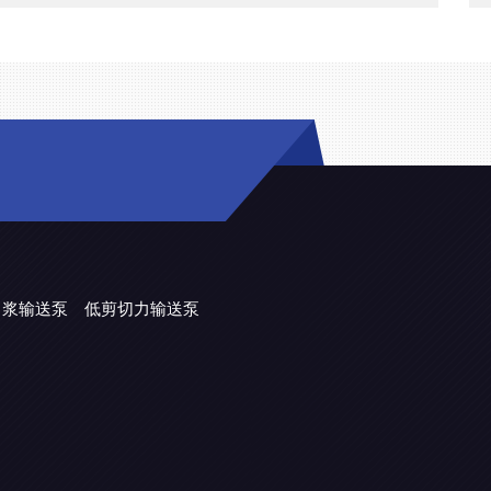
力浆输送泵
低剪切力输送泵