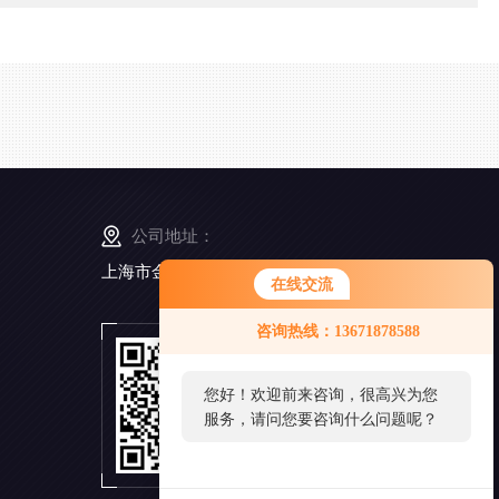
公司地址：
上海市金山工业区亭卫公路6495弄168号5幢3楼
在线交流
咨询热线：13671878588
扫
一
扫
您好！欢迎前来咨询，很高兴为您
添
服务，请问您要咨询什么问题呢？
加
微
信