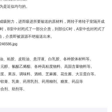
为是近似均匀的。
成吸附力，进而吸进所要输送的原材料，两转子将转子室隔开成
b时，B室中封闭式了一部分介质，到部位C时，A室中也封闭式了
复始，介质即被源源不绝输送出来。
油、粘胶、皮鞋油、悬浮液、白乳胶、各种胶体材料等。
多元醇、氰酸乙烯酯、各种高粘度物料、高固含量物料等。
内桨、果冻、调味料、酒精、芝麻酱、花生酱、大豆蛋白等。
种软膏、乳膏、药用乳剂、药用糊剂、糖浆、药品等
粘合剂、助剂等。