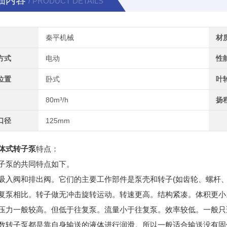
细内容
/ PRODUCT DETAILS
秦平机械
材
方式
电动
性
位置
卧式
叶
80m³/h
扬
口径
125mm
体式转子泵
特点：
子泵的共同特点如下。
吸入阀和排出阀。它们的主要工作部件是泵壳和转子(如齿轮、螺杆、
复泵相比。转子做无冲击旋转运动。转速更高。结构紧凑。体积更小
压力一般较高。但低于往复泵。流量小于往复泵。效率较低。一般只
数转子泵都是靠自身输送的液体进行润滑。所以一般适合输送没有固