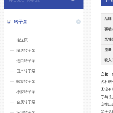
详
PRODUCT RANGE
品牌
转子泵
驱动
泵轴
输送泵
流量
输送转子泵
吸入
进口转子泵
国产转子泵
凸轮一
螺旋转子泵
各种转
①没有
橡胶转子泵
②与往
金属转子泵
③排出
④大多
污泥转子泵