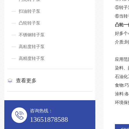
⑤转子
扫油转子泵
⑥当转
凸轮转子泵
凸轮一
好多个
不锈钢转子泵
介质;
高粘度转子泵
高精度转子泵
应用范
染料、
石油化
查看更多
食物:
涂料:
环境保
咨询热线：
13651878588