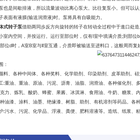
泵也是间歇排液，所以流量波动比离心泵大。比往复泵小。但可以认
子表面有液膜(输送润滑液)时。泵将具有自吸能力。
体式转子泵
借助两同歩反方向旋转的转子在转动全过程中于進口处造
小室内空间，并按运行。运行至部位时，仅有I室中填满介质;到部位
到部位d时，A室B室与Ⅱ室互通，介质即被输送至进料口，这般周而
围：
颜料、各种中间体、各种奖料、化学助剂、印染助剂、皮革助剂。硅
工:重油、重油、原油、污泥、沥青、油脂、润滑油、各种催化剂、
巧克力、炼乳、酸奶、蜂蜜、果酱、冰淇淋、食用油、牛奶、糖浆、
各种油漆、涂料、油墨、绝缘漆、树脂、助剂、有机溶剂等药品。各
护:污水、污泥、化学品、浮液、粪便、肥料溶液等。造纸、纸浆、