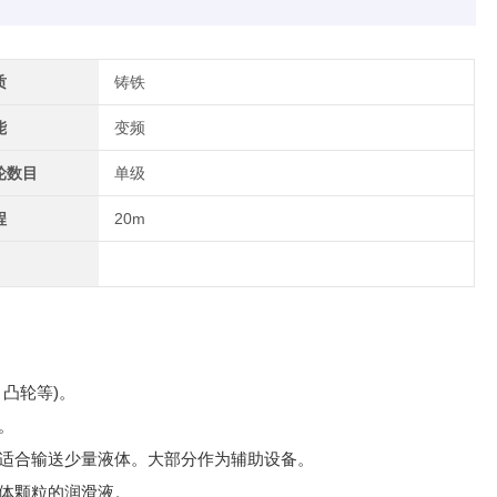
质
铸铁
能
变频
轮数目
单级
程
20m
凸轮等)。
。
适合输送少量液体。大部分作为辅助设备。
体颗粒的润滑液。