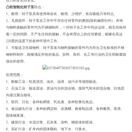
压力的变化而变化。
凸轮智能化转子泵
特点：
1、耐用：转子泵具有使用寿命长、耐用、少维护，有自吸能力等特点。
2、无易损件：转子泵在工作中不存在任何零件的磨损(除机械密封外)，所有
与物料接触的零件均为不锈钢制作，一对转子在工作中同步运转，相互间保持
着一定的间隙，不产生任何的接触，不会有理论上的任何磨损，能够在高达
220度的温度下的各种环境中工作。
3、可输送卫生级物料：转子泵体与物料接触的零件均为符合卫生标准的不锈
钢材料制作，能够满足所有的食品、饮料、医药、化工等行业的卫生和耐腐蚀
场合的使用。
应用范围：
1、船舶工业：轮底清洗、油水、油渣、油污水等戒指输送。
2、石油工业：输送原油、原油与水的混合物、煤田气和水的混合物、往地层
内灌注聚合物等。
3、医药、日化：各种粘稠浆、乳化液、各种软膏化装品。
4、食品罐头行业：各种粘稠淀粉、浓酒糟、粮食制品渣、各种酱类、浆类、
固体物浆液。
5、建筑行业：水泥沙浆、石灰浆、涂料、糊状体的喷涂。
6、采矿行业：矿井内的固体颗粒、地下水、污浆水。