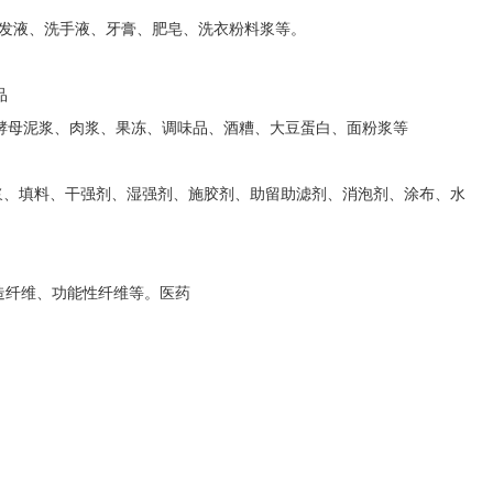
霜、洗发液、洗手液、牙膏、肥皂、洗衣粉料浆等。
品
酵母泥浆、肉浆、果冻、调味品、酒糟、大豆蛋白、面粉浆等
纸浆、填料、干强剂、湿强剂、施胶剂、助留助滤剂、消泡剂、涂布、水
造纤维、功能性纤维等。医药