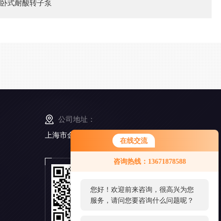
卧式耐酸转子泵
公司地址：
上海市金山工业区亭卫公路6495弄168号5幢3楼
在线交流
您好！欢迎前来咨询，很高兴为您
咨询热线：13671878588
服务，请问您要咨询什么问题呢？
扫
一
扫
您好，看您停留很久了，是否找到
添
了需求产品，您可以直接在线与我
加
微
联系！
信