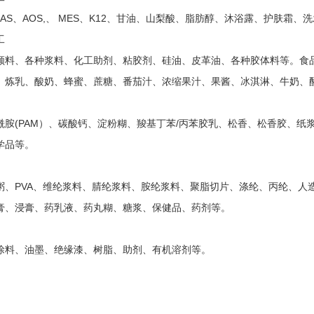
、LAS、AOS,、 MES、K12、甘油、山梨酸、脂肪醇、沐浴露、护肤
工
颜料、各种浆料、化工助剂、粘胶剂、硅油、皮革油、各种胶体料等。食
、炼乳、酸奶、蜂蜜、蔗糖、番茄汁、浓缩果汁、果酱、冰淇淋、牛奶、
酰胺(PAM）、碳酸钙、淀粉糊、羧基丁苯/丙苯胶乳、松香、松香胶、
学品等。
粥、PVA、维纶浆料、腈纶浆料、胺纶浆料、聚脂切片、涤纶、丙纶、人
膏、浸膏、药乳液、药丸糊、糖浆、保健品、药剂等。
涂料、油墨、绝缘漆、树脂、助剂、有机溶剂等。