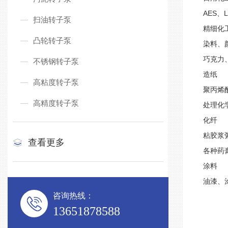
AES
扫油转子泵
精细化
凸轮转子泵
染料、
巧克力
不锈钢转子泵
造纸
高粘度转子泵
聚丙烯
高精度转子泵
处理化
化纤
粘胶浆
查看更多
各种药
涂料
油漆、
咨询热线：
13651878588