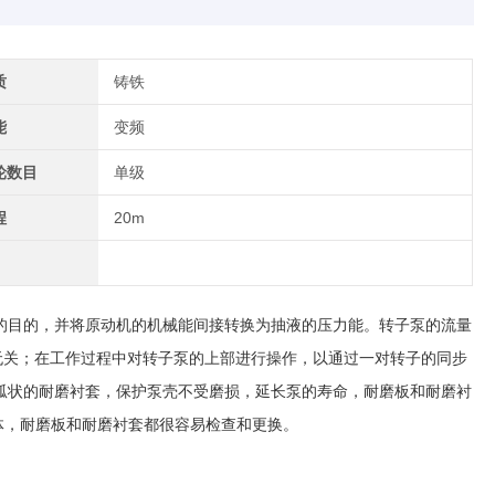
质
铸铁
能
变频
轮数目
单级
程
20m
的目的，并将原动机的机械能间接转换为抽液的压力能。转子泵的流量
无关；在工作过程中对转子泵的上部进行操作，以通过一对转子的同步
弧状的耐磨衬套，保护泵壳不受磨损，延长泵的寿命，耐磨板和耐磨衬
本体，耐磨板和耐磨衬套都很容易检查和更换。