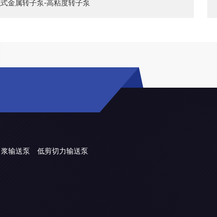
式金属转子泵-高粘度转子泵
力浆输送泵
低剪切力输送泵