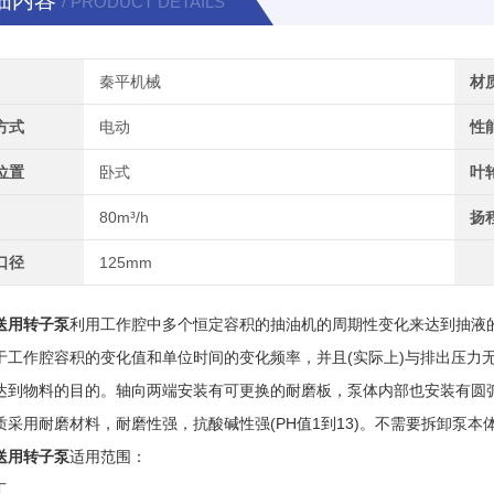
细内容
/ PRODUCT DETAILS
秦平机械
材
方式
电动
性
位置
卧式
叶
80m³/h
扬
口径
125mm
送用转子泵
利用工作腔中多个恒定容积的抽油机的周期性变化来达到抽液
于工作腔容积的变化值和单位时间的变化频率，并且(实际上)与排出压力
达到物料的目的。轴向两端安装有可更换的耐磨板，泵体内部也安装有圆
质采用耐磨材料，耐磨性强，抗酸碱性强(PH值1到13)。不需要拆卸泵
送用转子泵
适用范围：
工