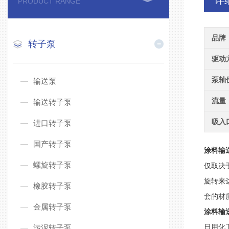
详
PRODUCT RANGE
品牌
转子泵
驱动
泵轴
输送泵
流量
输送转子泵
吸入
进口转子泵
国产转子泵
涂料输
螺旋转子泵
仅取决
旋转来
橡胶转子泵
套的材
金属转子泵
涂料输
日用化
污泥转子泵