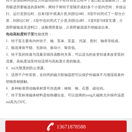
转子泵借助两同歩反方向旋转的转子在转动全过程中于進口处造成吸附力，进
而吸进所要输送的原材料，两转子将转子室隔开成好多个小室内空间，并按运
行。运行至部位时，仅有I室中填满介质;到部位b时，B室中封闭式了一部分介
质，到部位C时，A室中也封闭式了介质;到部位d时，A室B室与Ⅱ室互通，介
质即被输送至进料口，这般周而复始，介质即被源源不绝输送出来。
电动高粘度转子泵
性能优势：
1、转子泵主要有内外转子、轴、泵体、泵盖、 托架、密封、轴承等组成。
2、输送液体平稳、无脉动、振动小、噪音低。
3、转子泵的转速与流量呈线性函数何关系，可以适当的改变转速来改变泵的
流量。高粘度油泵特别适用与高粘度介质的输送。
4、zui大限度的防止泄露。
5、适用于户外安装，全封闭的磁力联轴器腔可以保护外磁体不与潮湿或者外
部物质相接触。
6、多种标准滑动轴承材质可供选择；铸铁、铜、石墨、碳化钨。
7、转子泵标准磁体材料是钕铁硼合金。可以选择的yong久磁铁允许操作温度
zui高为250℃。
13671878588