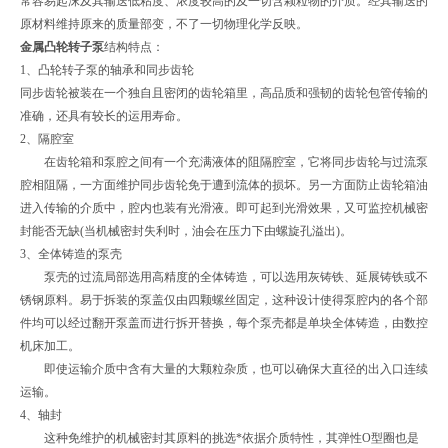
常容易起沫及其输送低粘度、浓度较高的及一切含颗粒物的介质。经其输送的
原材料维持原来的质量部变，不了一切物理化学反映。
金属凸轮转子泵
结构特点：
1、凸轮转子泵的轴承和同步齿轮
同步齿轮被装在一个独自且密闭的齿轮箱里，高品质和强韧的齿轮包管传输的
准确，还具有较长的运用寿命。
2、隔腔室
在齿轮箱和泵腔之间有一个充满液体的阻隔腔室，它将同步齿轮与过流泵
腔相阻隔，一方面维护同步齿轮免于遭到流体的损坏。另一方面防止齿轮箱油
进入传输的介质中，腔内也装有光滑液。即可起到光滑效果，又可监控机械密
封能否无缺(当机械密封失利时，油会在压力下由螺旋孔溢出)。
3、全体铸造的泵壳
泵壳的过流局部选用高精度的全体铸造，可以选用灰铸铁、延展铸铁或不
锈钢原料。易于拆装的泵盖仅由四颗螺丝固定，这种设计使得泵腔内的各个部
件均可以经过翻开泵盖而进行拆开替换，每个泵壳都是单块全体铸造，由数控
机床加工。
即使运输介质中含有大量的大颗粒杂质，也可以确保大直径的出入口连续
运输。
4、轴封
这种免维护的机械密封其原料的挑选*依据介质特性，其弹性O型圈也是