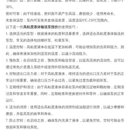
节能型产品：设计新颖，运转速度低、效率高，比螺杆泵、齿轮泵，节能小于
30%。
密封可靠：由于转速低，密封面不易产生高温，磨损很少，使用寿命长。
夹套保温型：泵内可安装夹套保温装置，温度适应0℃-250℃范围内。
以下是一些
高粘度液体输送泵报价
的使用技巧：
1. 选择适当的泵型：根据液体的粘度和流量要求，选择适合高粘度液体输送的
泵型。常见的选择包括螺杆泵、柱塞泵等。
2. 温度控制：高粘度液体在低温下更加粘稠，可能会增加泵的负荷和阻力。因
此，确保将液体加热到适宜的温度，以减小流动阻力。
3. 预热泵：在启动泵之前，预热泵和输送管道，以提高流体的流动性。这可以
通过将热介质通入系统中或使用外部加热器完成。
4. 控制进出口压力差：对于高粘度液体，维持适当的进出口压力差对于泵的正
常运行很重要。确保进口压力不会过高，以避免过度负载和损坏泵。
5. 定期维护和清洁：由于高粘度液体容易在泵内积聚沉淀物和颗粒物，定期清
洁泵和管道非常重要。同时，定期检查和更换密封件和零件，以确保泵的正常
运行。
6. 适当的润滑：使用适合高粘度液体的润滑剂或油脂进行润滑，以减少摩擦和
磨损，并提高泵的效率和寿命。
7. 防止空转：在启动之前，确保泵内充满了液体，以避免空转。空转可能会导
致损坏泵和驱动系统。