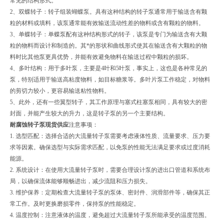
常见的结构形式。
2、双蝶转子：转子组装蝴蝶泵。具有这种结构的转子泵通常用于输送含有颗
粒的材料或填料，该泵通常能有效输送流动性差的物料或含有颗粒的物料。
3、单蝶转子：单蝶泵配有这种结构形式的转子，该泵是专门为输送含有大颗
粒的物料而设计和制造的。其*的形状和曲线形式使其在输送含有大颗粒的物
料时比其他泵更具优势，并能有效避免物料在输送过程中颗粒的损坏。
4、多叶结构：用于多叶泵，主要是4叶和5叶泵，事实上，这也是各种常见的
泵，特别适用于输送高粘度物料，如目标糖浆等。多叶片泵工作稳定，对物料
的剪切力较小，更容易输送粘性物料。
5、此外，还有一些翼型转子，其工作原理与塞式柱塞泵相同，具有较大的密
封面，并能产生较大的升力，这是转子泵的另一个主要结构。
耐腐蚀转子泵现货供应
注意事项：
1. 选型匹配：选择合适的大流量转子泵需要考虑液体性质、流量要求、压力要
求等因素。确保选型与实际需求匹配，以免泵的性能无法满足要求或过度消耗
能源。
2. 系统设计：在使用大流量转子泵时，需要合理设计泵的进出口管道和系统布
局，以确保流体能够顺畅进出，减少流阻和压力损失。
3. 维护保养：定期检查大流量转子泵的泵体、密封件、润滑部件等，确保其正
常工作。及时更换磨损零件，保持泵的性能稳定。
4. 温度控制：注意液体的温度，避免超过大流量转子泵所能承受的温度范围。