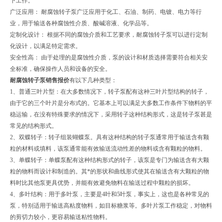
下工作。
广泛应用： 耐腐蚀转子泵广泛应用于化工、石油、制药、电镀、电力等行
业，用于输送各种腐蚀性介质、酸碱溶液、化学品等。
定制化设计： 根据不同的腐蚀介质和工艺要求，耐腐蚀转子泵可以进行定制
化设计，以满足特定需求。
安全性高： 由于处理的是腐蚀性介质，泵的设计和材质选择需要符合相关安
全标准，确保操作人员和设备的安全。
耐腐蚀转子泵销售报价
有以下几种类型：
1、普通三叶片型：在大多数情况下，转子泵配有这种三叶片型结构的转子，
由于它的三个叶片是分布式的。它基本上可以满足大多数工作条件下物料的平
稳运输，在没有特殊要求的情况下，采用转子这种结构形式，这是转子泵甚是
常见的结构形式。
2、双蝶转子：转子组装蝴蝶泵。具有这种结构的转子泵通常用于输送含有颗
粒的材料或填料，该泵通常能有效输送流动性差的物料或含有颗粒的物料。
3、单蝶转子：单蝶泵配有这种结构形式的转子，该泵是专门为输送含有大颗
粒的物料而设计和制造的。其*的形状和曲线形式使其在输送含有大颗粒的物
料时比其他泵更具优势，并能有效避免物料在输送过程中颗粒的损坏。
4、多叶结构：用于多叶泵，主要是4叶和5叶泵，事实上，这也是各种常见的
泵，特别适用于输送高粘度物料，如目标糖浆等。多叶片泵工作稳定，对物料
的剪切力较小，更容易输送粘性物料。