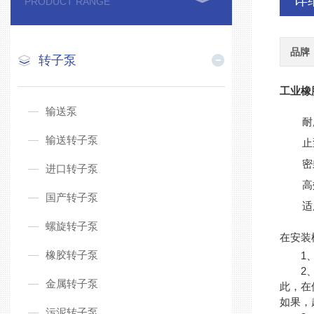
详
PRODUCT RANGE
品牌
转子泵
工业橡
输送泵
耐
输送转子泵
止
密
进口转子泵
高
国产转子泵
适
螺旋转子泵
在安装
橡胶转子泵
1、转
2、由
金属转子泵
此，在
如果，
污泥转子泵