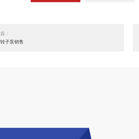
一篇：
胶转子泵销售