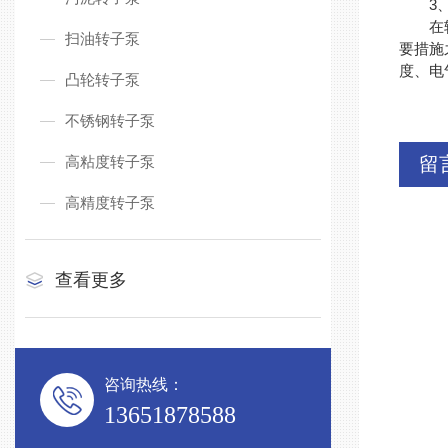
3、若
在转子
扫油转子泵
要措施
度、电
凸轮转子泵
不锈钢转子泵
高粘度转子泵
留
高精度转子泵
查看更多
咨询热线：
13651878588