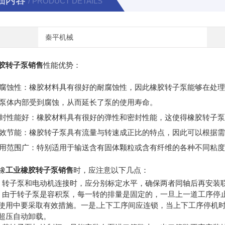
细内容
/ PRODUCT DETAILS
秦平机械
胶转子泵销售
性能优势：
腐蚀性：橡胶材料具有很好的耐腐蚀性，因此橡胶转子泵能够在处
泵体内部受到腐蚀，从而延长了泵的使用寿命。
封性能好：橡胶材料具有很好的弹性和密封性能，这使得橡胶转子
效节能：橡胶转子泵具有流量与转速成正比的特点，因此可以根据
用范围广：特别适用于输送含有固体颗粒或含有纤维的各种不同粘
橡
工业橡胶转子泵销售
时，应注意以下几点：
子泵和电动机连接时，应分别标定水平，确保两者同轴后再安装联
于转子泵是容积泵，每一转的排量是固定的，一旦上一道工序停止
使用中要采取有效措施。一是,上下工序间应连锁，当上下工序停机
超压自动卸载。