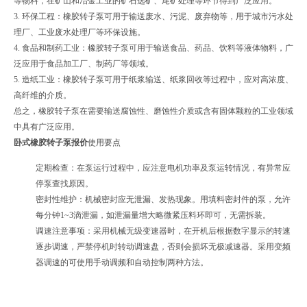
等物料，在矿山和冶金工业的矿石选矿、尾矿处理等环节得到广泛应用。
3. 环保工程：橡胶转子泵可用于输送废水、污泥、废弃物等，用于城市污水处
理厂、工业废水处理厂等环保设施。
4. 食品和制药工业：橡胶转子泵可用于输送食品、药品、饮料等液体物料，广
泛应用于食品加工厂、制药厂等领域。
5. 造纸工业：橡胶转子泵可用于纸浆输送、纸浆回收等过程中，应对高浓度、
高纤维的介质。
总之，橡胶转子泵在需要输送腐蚀性、磨蚀性介质或含有固体颗粒的工业领域
中具有广泛应用。
卧式橡胶转子泵报价
使用要点
定期检查：在泵运行过程中，应注意电机功率及泵运转情况，有异常应
停泵查找原因。
密封性维护：机械密封应无泄漏、发热现象。用填料密封件的泵，允许
每分钟1~3滴泄漏，如泄漏量增大略微紧压料环即可，无需拆装。
调速注意事项：采用机械无级变速器时，在开机后根据数字显示的转速
逐步调速，严禁停机时转动调速盘，否则会损坏无极减速器。采用变频
器调速的可使用手动调频和自动控制两种方法。