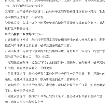
自吸能力强：凸轮转子泵具有很强的自吸力，无需引流罐泵，可自吸高度达到
9米，水平自吸可达100米以上。
无堵塞：由于转子的特殊设计，凸轮转子泵能够轻松处理含有固体颗粒、毛发
等杂物的流体介质，不易堵塞。
智能化监控：集成一体化控制系统使得凸轮转子泵能够实现智能化监控，提高
运行效率和安全性。
卧式凸轮转子泵优势
维护技巧：
1. 定期检查润滑油：凸轮转子泵通常需要使用润滑油来减少摩擦和磨损。定期
检查润滑油的油位和质量，确保润滑系统正常工作。
2. 清洁泵体：定期清洁泵体内外的污垢和杂质，保持泵的正常运行。特别注意
清洁泵的进口和出口，以防止堵塞。
3. 定期检查密封件：检查凸轮转子泵的密封件，如轴封、密封圈等，确保其完
好无损。如有磨损或老化，及时更换。
4. 注意液体温度：凸轮转子泵在工作过程中会产生一定的热量，要注意液体的
温度。避免液体温度过高，以免影响泵的正常工作和寿命。
5. 定期维护：根据使用情况和厂家要求，定期进行泵的维护保养，如更换磨损
零件、校准泵的性能等。
6. 注意安全操作：在维护和保养凸轮转子泵时，务必遵守相关的安全操作规
程，确保人身安全和设备完整。