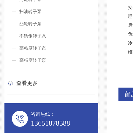
安
扫油转子泵
理
凸轮转子泵
启
负
不锈钢转子泵
冷
高粘度转子泵
维
高精度转子泵
查看更多
留
咨询热线：
13651878588