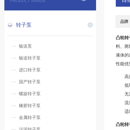
详
PRODUCT RANGE
品牌
转子泵
凸轮转
输送泵
料。两
液体的
输送转子泵
性能优
进口转子泵
高
国产转子泵
低
螺旋转子泵
无
流
橡胶转子泵
适
金属转子泵
凸轮转
污泥转子泵