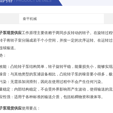
细内容
/ PRODUCT DETAILS
秦平机械
子泵现货供应
工作原理主要依赖于两同步反转动的转子。在旋转过程
转子将转子室分隔成若干个小空间，并按一定的次序运转。在运转过
连续输送。
势：
效能：凸轮转子泵结构简单，转子旋转平稳，能量损失小，能够实现
噪音：与其他类型的泵浦设备相比，凸轮转子泵的噪音要小得多，极
污染：无需添加润滑剂，因此在使用过程中不会产生任何污染。
量稳定：内部结构稳定，不会受外界影响而产生波动，使得输送的流
应性强：适用于各种标准的输送介质，包括粘稠物资和液体等。
子泵现货供应
使用要点：