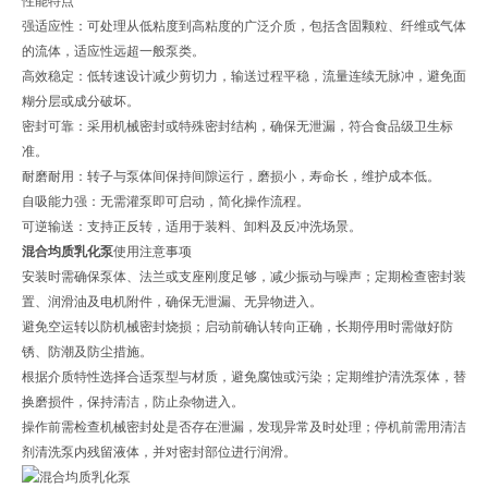
性能特点
强适应性：可处理从低粘度到高粘度的广泛介质，包括含固颗粒、纤维或气体
的流体，适应性远超一般泵类。
高效稳定：低转速设计减少剪切力，输送过程平稳，流量连续无脉冲，避免面
糊分层或成分破坏。
密封可靠：采用机械密封或特殊密封结构，确保无泄漏，符合食品级卫生标
准。
耐磨耐用：转子与泵体间保持间隙运行，磨损小，寿命长，维护成本低。
自吸能力强：无需灌泵即可启动，简化操作流程。
可逆输送：支持正反转，适用于装料、卸料及反冲洗场景。
混合均质乳化泵
使用注意事项
安装时需确保泵体、法兰或支座刚度足够，减少振动与噪声；定期检查密封装
置、润滑油及电机附件，确保无泄漏、无异物进入。
避免空运转以防机械密封烧损；启动前确认转向正确，长期停用时需做好防
锈、防潮及防尘措施。
根据介质特性选择合适泵型与材质，避免腐蚀或污染；定期维护清洗泵体，替
换磨损件，保持清洁，防止杂物进入。
操作前需检查机械密封处是否存在泄漏，发现异常及时处理；停机前需用清洁
剂清洗泵内残留液体，并对密封部位进行润滑。